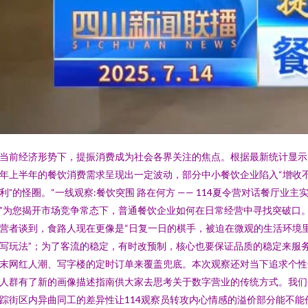
当前经济形势下，提振消费成为社会各界关注的焦点。根据最新统计显示
年上半年的餐饮消费需求呈现出一定波动，部分中小餐饮企业陷入“增收
利”的怪圈。“一线观察:餐饮突围 路在何方 —— 114夏令营对话餐厅业主
”为您揭开市场竞争常态下，普通餐饮企业如何在日常经营中寻找突破口
营者谈到，食路人现在更像是“日复一日的棋手，被迫在微观的生活环境
写玩法”；为了客流的稳定，有时改预制，核心也要保证品质的稳定来服
末网红人潮、写字楼的定时订单来覆盖兜底。本次观察还对当下追求个性
人群有了新的画像描述指南供大家去思考关于数字营业的传统方式。我们
踪街区内异曲同工的差异性让114观察员转攻内心情感的溢价部分能不能